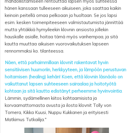
mahdollistamiseen rentouttaa lapsen myös suhteessa
hänen kanssaan tulleeseen aikuiseen, joka saattaa kaikin
keinoin peitellä omaa pelkoaan ja huoltaan. Se jos lapsi
esim. kesken toimenpiteeseen valmistautumista jännittää
mutta yhtäkkiä hymyileekin klovnin ansiosta jollekin
hauskalle asialle, hoitaa tämä myös vanhempaa, ja sitä
kautta muuttaa aikuisen vuorovaikutuksen lapseen
rennommaksi ko. tilanteessa.
Näen, että parhaimmillaan klovnit rakentavat hyvin
sensitiivisen huumoriin, herkkyyteen, ja lämpöön perustuvan
hoitamisen (healing) kehän! Koen, että klovnin läsnäolo on
vaikuttanut lapsen suhteeseen sairaalaa ja hoitotyötä
kohtaan ja sitä kautta edistänyt perheemme hyvinvointia
.
Lämmin, sydämellinen kiitos kohtaamisista ja
korvaamattomasta avusta ja ilosta klovnit Tolly von
Tomera, Kikka Kuusi, Nuppu Kukkanen ja erityisesti
Matkimus Tutkailija."