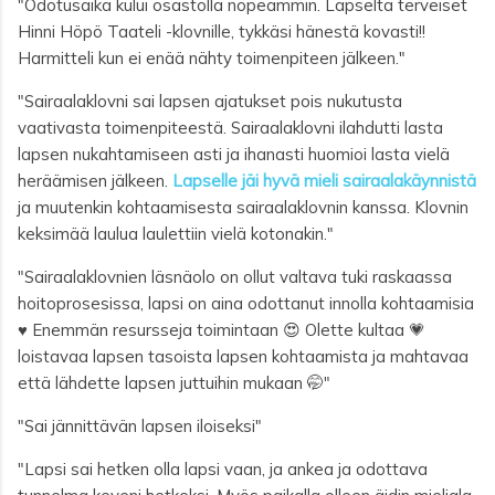
"Odotusaika kului osastolla nopeammin. Lapselta terveiset
Hinni Höpö Taateli -klovnille, tykkäsi hänestä kovasti!!
Harmitteli kun ei enää nähty toimenpiteen jälkeen."
"Sairaalaklovni sai lapsen ajatukset pois nukutusta
vaativasta toimenpiteestä. Sairaalaklovni ilahdutti lasta
lapsen nukahtamiseen asti ja ihanasti huomioi lasta vielä
heräämisen jälkeen.
Lapselle jäi hyvä mieli sairaalakäynnistä
ja muutenkin kohtaamisesta sairaalaklovnin kanssa. Klovnin
keksimää laulua laulettiin vielä kotonakin."
"Sairaalaklovnien läsnäolo on ollut valtava tuki raskaassa
hoitoprosesissa, lapsi on aina odottanut innolla kohtaamisia
♥️
Enemmän resursseja toimintaan 😍
Olette kultaa 💗
loistavaa lapsen tasoista lapsen kohtaamista ja mahtavaa
että lähdette lapsen juttuihin mukaan 🤭"
"Sai jännittävän lapsen iloiseksi"
"Lapsi sai hetken olla lapsi vaan, ja ankea ja odottava