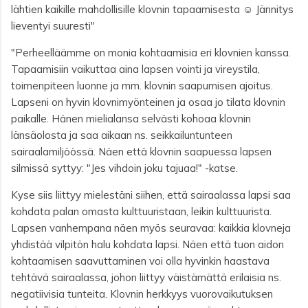
lähtien kaikille mahdollisille klovnin tapaamisesta ☺️ Jännitys
lieventyi suuresti"
"Perheelläämme on monia kohtaamisia eri klovnien kanssa.
Tapaamisiin vaikuttaa aina lapsen vointi ja vireystila,
toimenpiteen luonne ja mm. klovnin saapumisen ajoitus.
Lapseni on hyvin klovnimyönteinen ja osaa jo tilata klovnin
paikalle. Hänen mielialansa selvästi kohoaa klovnin
länsäolosta ja saa aikaan ns. seikkailuntunteen
sairaalamiljöössä. Näen että klovnin saapuessa lapsen
silmissä syttyy: "Jes vihdoin joku tajuaa!"
-katse.
Kyse siis liittyy mielestäni siihen, että sairaalassa lapsi saa
kohdata palan omasta kulttuuristaan, leikin kulttuurista.
Lapsen vanhempana näen myös seuravaa: kaikkia klovneja
yhdistää vilpitön halu kohdata lapsi. Näen että tuon aidon
kohtaamisen saavuttaminen voi olla hyvinkin haastava
tehtävä sairaalassa, johon liittyy väistämättä erilaisia ns.
negatiivisia tunteita. Klovnin herkkyys vuorovaikutuksen