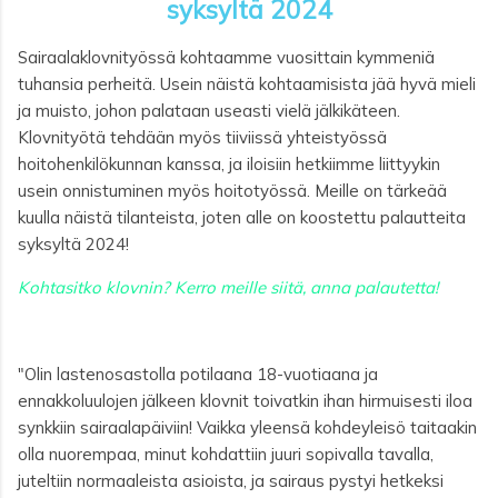
syksyltä 2024
Sairaalaklovnityössä kohtaamme vuosittain kymmeniä
tuhansia perheitä. Usein näistä kohtaamisista jää hyvä mieli
ja muisto, johon palataan useasti vielä jälkikäteen.
Klovnityötä tehdään myös tiiviissä yhteistyössä
hoitohenkilökunnan kanssa, ja iloisiin hetkiimme liittyykin
usein onnistuminen myös hoitotyössä. Meille on tärkeää
kuulla näistä tilanteista, joten alle on koostettu palautteita
syksyltä 2024!
Kohtasitko klovnin? Kerro meille siitä, anna palautetta!
"Olin lastenosastolla potilaana 18-vuotiaana ja
ennakkoluulojen jälkeen klovnit toivatkin ihan hirmuisesti iloa
synkkiin sairaalapäiviin! Vaikka yleensä kohdeyleisö taitaakin
olla nuorempaa, minut kohdattiin juuri sopivalla tavalla,
juteltiin normaaleista asioista, ja sairaus pystyi hetkeksi