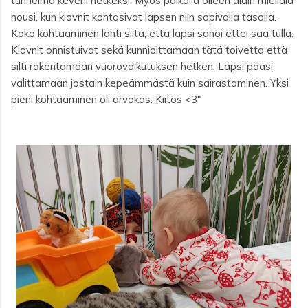
tunnelma keveni hetkeksi. Myös paikalla olleen äidin mieliala
nousi, kun klovnit kohtasivat lapsen niin sopivalla tasolla.
Koko kohtaaminen lähti siitä, että lapsi sanoi ettei saa tulla.
Klovnit onnistuivat sekä kunnioittamaan tätä toivetta että
silti rakentamaan vuorovaikutuksen hetken. Lapsi pääsi
valittamaan jostain kepeämmästä kuin sairastaminen. Yksi
pieni kohtaaminen oli arvokas. Kiitos <3"