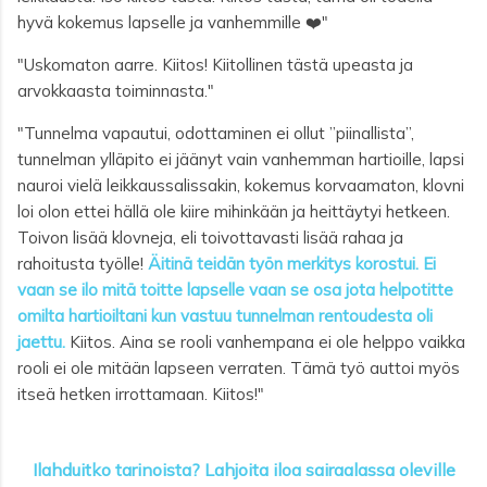
hyvä kokemus lapselle ja vanhemmille ❤️"
"Uskomaton aarre. Kiitos!
Kiitollinen tästä upeasta ja
arvokkaasta toiminnasta."
"Tunnelma vapautui, odottaminen ei ollut ”piinallista”,
tunnelman ylläpito ei jäänyt vain vanhemman hartioille, lapsi
nauroi vielä leikkaussalissakin, kokemus korvaamaton, klovni
loi olon ettei hällä ole kiire mihinkään ja heittäytyi hetkeen.
Toivon lisää klovneja, eli toivottavasti lisää rahaa ja
rahoitusta työlle!
Äitinä teidän työn merkitys korostui. Ei
vaan se ilo mitä toitte lapselle vaan se osa jota helpotitte
omilta hartioiltani kun vastuu tunnelman rentoudesta oli
jaettu.
Kiitos. Aina se rooli vanhempana ei ole helppo vaikka
rooli ei ole mitään lapseen verraten. Tämä työ auttoi myös
itseä hetken irrottamaan. Kiitos!"
Ilahduitko tarinoista? Lahjoita iloa sairaalassa oleville