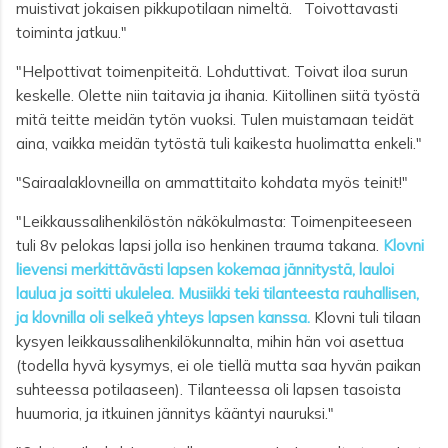
muistivat jokaisen pikkupotilaan nimeltä.
Toivottavasti
toiminta jatkuu.
"
"Helpottivat toimenpiteitä. Lohduttivat. Toivat iloa surun
keskelle.
Olette niin taitavia ja ihania. Kiitollinen siitä työstä
mitä teitte meidän tytön vuoksi. Tulen muistamaan teidät
aina, vaikka meidän tytöstä tuli kaikesta huolimatta enkeli."
"Sairaalaklovneilla on ammattitaito kohdata myös teinit!"
"Leikkaussalihenkilöstön näkökulmasta: Toimenpiteeseen
tuli 8v pelokas lapsi jolla iso henkinen trauma takana.
Klovni
lievensi merkittävästi lapsen kokemaa jännitystä, lauloi
laulua ja soitti ukulelea. Musiikki teki tilanteesta rauhallisen,
ja klovnilla oli selkeä yhteys lapsen kanssa.
Klovni tuli tilaan
kysyen leikkaussalihenkilökunnalta, mihin hän voi asettua
(todella hyvä kysymys, ei ole tiellä mutta saa hyvän paikan
suhteessa potilaaseen). Tilanteessa oli lapsen tasoista
huumoria, ja itkuinen jännitys kääntyi nauruksi."