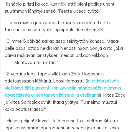
läsnäolo piristi kaikkia, kun näki että pieni potilas unohti
suurimman jännityksensä. Teette upeaa työtä!"
"Tämä muisto jää varmasti ikuisesti mieleen. Teette
tärkeää ja hienoa työtä lapsipotilaiden eteen <3"
"Olimme 5 päivää sairaalassa teinityttöni kanssa. Masa-
pelle osasi ottaa neidin iän hienosti huomioon ja antoi joka
päivä mukavan piristyksen meidän pitkään viikkoon.
Mahtavaa toimintaa!"
"
2-vuotias lapsi tapasi yllättäen Zack Hoppsonin
odottaessaan lääkäriä. Lapsi riemastui (
ja pitkän päivän
viettänyt äiti purskahti ilon kyyneliin nähdessään aiemmin
apaattisena olleen lapsen iloisena ja uteliaana!
) Kiitos Zack
ja kiitos Sairaalaklovnit!
Ihana yllätys. Tunnelma muuttui
koko odotustilassa!"
"Hurjan paljon! Klovni Tilli (merenneito nimeltään Silli) tuli
jopa kanssamme operaatiohuoneeseen joka auttoi koko