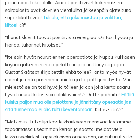
painumaan taka-alalle. Ainoat positiiviset kokemukseni
sairaalasta ovat klovnien vierailuilta, jälkeenpäin ajateltuna
super liikuttavaa!
Tuli olo, että joku muistaa ja välittää,
kiitos!
<3
"
"Ihanat klovnit tuovat positiivista energiaa
. 
On tosi hyvää ja
hienoa
, t
uhannet kiitokset."
"Ite sain hyvät naurut ennen operaatiota ja Nuppu Kukkasen
käynnin jälkeen ei enää pelottanu ja jännittäny nii paljoo.
Gustaf Skrätsch (kirjoitettiin ehkä tollee?) anto myös hyvät
naurut ja anto paremman mielen ja helpotti jännitystä. Mun
mielestä se on tosi hyvä jo tälleen ja oon joka kerta saanu
hyvät naurut kiitos sairaalaklovnien!♡
Ootte parhaita!
En tiiä
kuinka paljon mua olis pelottanu ja jännittäny operaatio jos
sitä tunnelmaa ei olis tultu keventämään.
Kiitos siitä♡"
"Matkimus Tutkailija kävi leikkaukseen menevää lastamme
tapaamassa useamman kerran ja saattoi meidät vielä
leikkaussaliinkin! Lapsi oli aivan onnessaan, on puhunut siitä