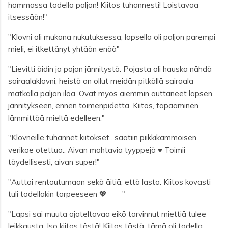
hommassa todella paljon! Kiitos tuhannesti! Loistavaa
itsessään!"
"Klovni oli mukana nukutuksessa, lapsella oli paljon parempi
mieli, ei itkettänyt yhtään enää"
"Lievitti äidin ja pojan jännitystä. Pojasta oli hauska nähdä
sairaalaklovni, heistä on ollut meidän pitkällä sairaala
matkalla paljon iloa. Ovat myös aiemmin auttaneet lapsen
jännitykseen, ennen toimenpidettä. Kiitos, tapaaminen
lämmittää mieltä edelleen."
"Klovneille tuhannet kiitokset.. saatiin piikkikammoisen
verikoe otettua.. Aivan mahtavia tyyppejä ♥️
Toimii
täydellisesti
, a
ivan super!"
"Auttoi rentoutumaan sekä äitiä, että lasta. Kiitos kovasti
tuli todellakin tarpeeseen 💖
	"
"Lapsi sai muuta ajateltavaa eikö tarvinnut miettiä tulee
leikkausta. Iso kiitos tästä! Kiitos tästä, tämä oli todella