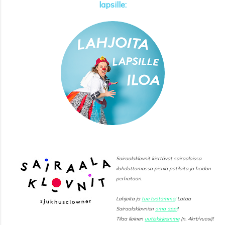
lapsille:
Sairaalaklovnit kiertävät sairaaloissa
ilahduttamassa pieniä potilaita ja heidän
perheitään.
Lahjoita ja
tue työtämme
!
Lataa
Sairaalaklovnien
oma äppi
!
Tilaa iloinen
uutiskirjeemme
(n. 4krt/vuosi)!