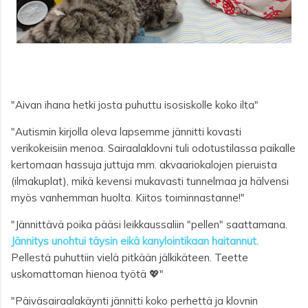
"Aivan ihana hetki josta puhuttu isosiskolle koko ilta"
"Autismin kirjolla oleva lapsemme jännitti kovasti
verikokeisiin menoa. Sairaalaklovni tuli odotustilassa paikalle
kertomaan hassuja juttuja mm. akvaariokalojen pieruista
(ilmakuplat), mikä kevensi mukavasti tunnelmaa ja hälvensi
myös vanhemman huolta. Kiitos toiminnastanne!"
"Jännittävä poika pääsi leikkaussaliin "pellen" saattamana.
Jännitys unohtui täysin eikä kanylointikaan haitannut.
Pellestä puhuttiin vielä pitkään jälkikäteen. Teette
uskomattoman hienoa työtä 💖"
"Päiväsairaalakäynti jännitti koko perhettä ja klovnin